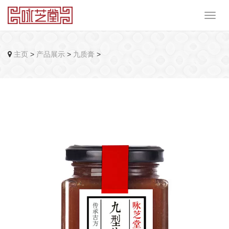
主页
>
产品展示
>
九质膏
>