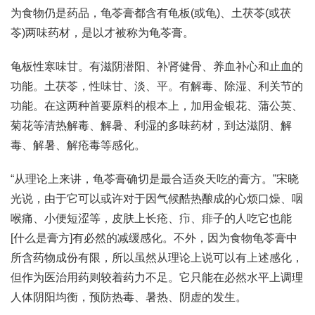
为食物仍是药品，龟苓膏都含有龟板(或龟)、土茯苓(或茯
苓)两味药材，是以才被称为龟苓膏。
龟板性寒味甘。有滋阴潜阳、补肾健骨、养血补心和止血的
功能。土茯苓，性味甘、淡、平。有解毒、除湿、利关节的
功能。在这两种首要原料的根本上，加用金银花、蒲公英、
菊花等清热解毒、解暑、利湿的多味药材，到达滋阴、解
毒、解暑、解疮毒等感化。
“从理论上来讲，龟苓膏确切是最合适炎天吃的膏方。”宋晓
光说，由于它可以或许对于因气候酷热酿成的心烦口燥、咽
喉痛、小便短涩等，皮肤上长疮、疖、痱子的人吃它也能
[什么是膏方]有必然的减缓感化。不外，因为食物龟苓膏中
所含药物成份有限，所以虽然从理论上说可以有上述感化，
但作为医治用药则较着药力不足。它只能在必然水平上调理
人体阴阳均衡，预防热毒、暑热、阴虚的发生。