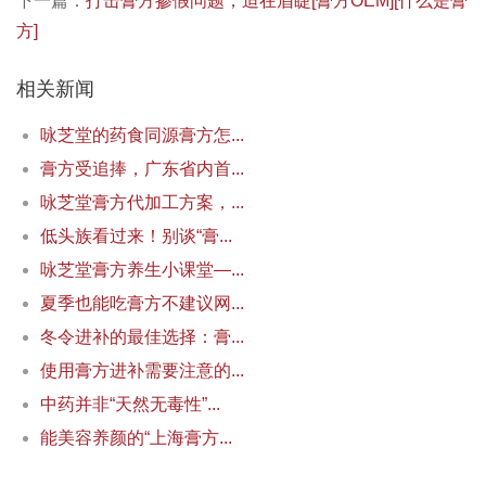
下一篇：
打击膏方掺假问题，迫在眉睫[膏方OEM][什么是膏
方]
相关新闻
咏芝堂的药食同源膏方怎...
膏方受追捧，广东省内首...
咏芝堂膏方代加工方案，...
低头族看过来！别谈“膏...
咏芝堂膏方养生小课堂—...
夏季也能吃膏方不建议网...
冬令进补的最佳选择：膏...
使用膏方进补需要注意的...
中药并非“天然无毒性”...
能美容养颜的“上海膏方...