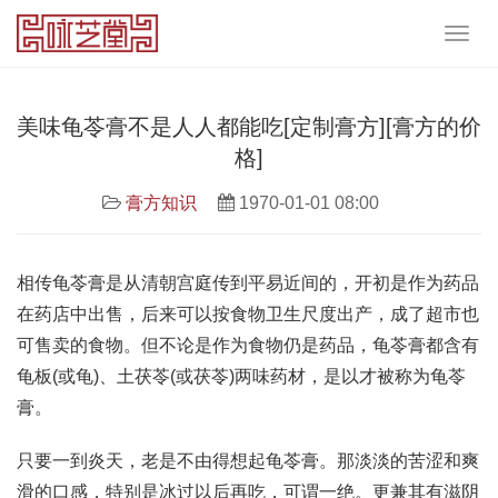
美味龟苓膏不是人人都能吃[定制膏方][膏方的价
格]
膏方知识
1970-01-01 08:00
相传龟苓膏是从清朝宫庭传到平易近间的，开初是作为药品
在药店中出售，后来可以按食物卫生尺度出产，成了超市也
可售卖的食物。但不论是作为食物仍是药品，龟苓膏都含有
龟板(或龟)、土茯苓(或茯苓)两味药材，是以才被称为龟苓
膏。
只要一到炎天，老是不由得想起龟苓膏。那淡淡的苦涩和爽
滑的口感，特别是冰过以后再吃，可谓一绝。更兼其有滋阴