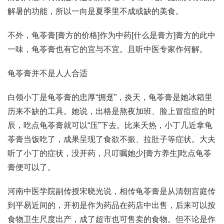
解暑的功能，所以一向是夏季里不成或缺的美食。
不外，龟苓膏[膏方的价格]作为中药[什么是膏方]膏方的此中
一味，龟苓膏也有它的宜与不宜。且听中医专家作何解。
龟苓膏并不是人人合适
白领小丁是龟苓膏的忠厚“拥趸”，炎天，龟苓膏是她冰箱里
历来不缺的工具。她说，出格是熬夜加班、脸上冒痘痘的时
辰，吃点龟苓膏就可以“压”下去。比来天热，小丁几近拿龟
苓膏当饭吃了，成果呈现了食欲不振、拉肚子等症状。大夫
听了小丁的症状，没开药，只叮嘱她少[膏方养生]吃点龟苓
膏便可以了。
河南中医学院副传授宋晓光说，相传龟苓膏是从清朝宫庭传
到平易近间的，开初是作为药品在药店中出售，后来可以按
食物卫生尺度出产，成了超市也可售卖的食物。但不论是作