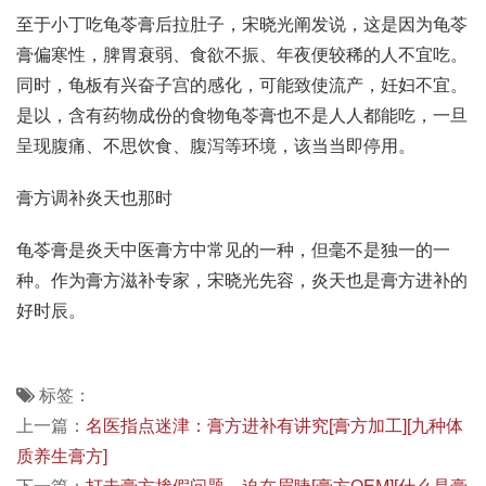
至于小丁吃龟苓膏后拉肚子，宋晓光阐发说，这是因为龟苓
膏偏寒性，脾胃衰弱、食欲不振、年夜便较稀的人不宜吃。
同时，龟板有兴奋子宫的感化，可能致使流产，妊妇不宜。
是以，含有药物成份的食物龟苓膏也不是人人都能吃，一旦
呈现腹痛、不思饮食、腹泻等环境，该当当即停用。
膏方调补炎天也那时
龟苓膏是炎天中医膏方中常见的一种，但毫不是独一的一
种。作为膏方滋补专家，宋晓光先容，炎天也是膏方进补的
好时辰。
标签：
上一篇：
名医指点迷津：膏方进补有讲究[膏方加工][九种体
质养生膏方]