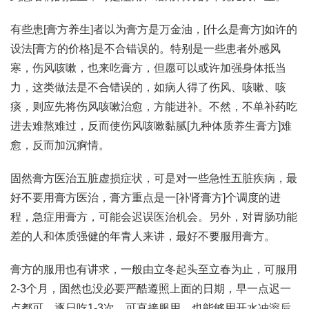
有些患[膏方养生]者以为膏方是万金油，[什么是膏方]如许的
设法[膏方的价格]是不合错误的。特别是一些患者外感风
寒，伤风咳嗽，也来吃膏方，但愿可以或许加强身体抵当
力，这类做法是不合错误的，如病人得了伤风、咳嗽、咳
痰，则应先将伤风咳嗽治愈，方能进补。不然，不单补药吃
进去难熬难过，反而使伤风咳嗽黏腻[九种体质养生膏方]难
愈，反而加沉痾情。
固然膏方医治五脏虚损症状，可是对一些急性五脏疾病，最
好不要用膏方医治，膏方重点是一[补肾膏方]个调度的进
程，急症用膏方，可能会迟误医治机会。另外，对胃肠功能
差的人和体质强健的年青人来讲，最好不要服用膏方。
膏方的服用也有讲求，一般由立冬起头至立春为止，可服用
2-3个月，固然也没必要严酷遵照上面的日期，早一点迟一
点都可，逐日吃1-3次，可直接服用，也能够用开水冲溶后