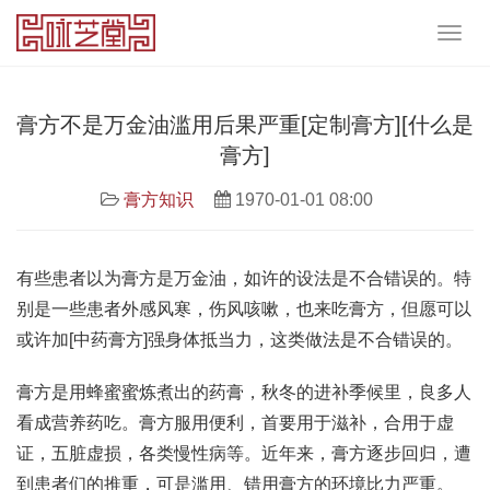
膏方不是万金油滥用后果严重[定制膏方][什么是
膏方]
膏方知识
1970-01-01 08:00
有些患者以为膏方是万金油，如许的设法是不合错误的。特
别是一些患者外感风寒，伤风咳嗽，也来吃膏方，但愿可以
或许加[中药膏方]强身体抵当力，这类做法是不合错误的。
膏方是用蜂蜜蜜炼煮出的药膏，秋冬的进补季候里，良多人
看成营养药吃。膏方服用便利，首要用于滋补，合用于虚
证，五脏虚损，各类慢性病等。近年来，膏方逐步回归，遭
到患者们的推重，可是滥用、错用膏方的环境比力严重。