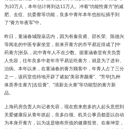
为10万人，本年估计将到达11万人。冲着“功能性膏方”的减
肥、去痘、抗委靡等功能，良多中青年本年也纷纭插手到
了“膏方年夜军”中。
昨日，童涵春城隍庙店内，因为有秦良甫、邵长荣、陈德兴
等闻名的中医专家坐堂，前来开膏方的市平易近排成了[中
药膏方]长队，此中青年人不在少数。据童涵春堂有关负责
人先容，往年良多中老年市平易近吃膏方，就是为了进补、
治病。本年以来，在童涵春的膏方顾客中，年青人占了三分
之一，该药堂也特地开辟了诸如“美容养颜膏”、“芳华[九种
体质养生膏方]去痘膏”、“清新去火膏”等功能型的膏方新
品。
上海药房负责人向记者先容，现在愈来愈多的人起头意想到
关爱健康应从青年抓起，良多白领、机关公事员都是以自动
为本身开膏方，以为这是物有所值的健康投资。在泰坤堂，