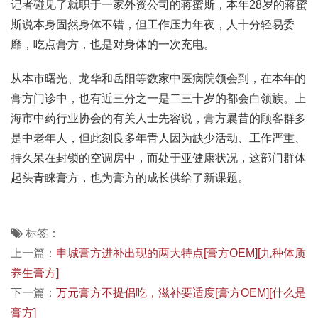
记者碰见了就职于一家外资公司的蒋蜜斯，本年28岁的蒋蜜
斯说本身固然身体不错，但工作压力年夜，人十分轻易委
靡，吃点膏方，也是对身体的一次充电。
从本市曙光、龙华和岳阳等数家中医病院领会到，在本年的
膏方门诊中，也有近三分之一是二三十岁的都会白领族。上
海市中药行业协会的有关人士先容说，膏方曩昔的顾客群多
是中老年人，但此刻良多年青人因为缺少活动、工作严重、
持久呆在封锁的空调房中，而处于亚健康状况，这部门群体
起头青睐膏方，也为膏方的成长供给了新课题。
标签：
上一篇：
申城膏方进补出现的两大特点[膏方OEM][九种体质
养生膏方]
下一篇：
万元膏方不提倡吃，滋补要适度[膏方OEM][什么是
膏方]