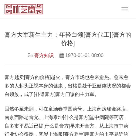
膏方大军新生主力：年轻白领[膏方代工][膏方的
价格]
膏方知识
1970-01-01 08:00
膏方越卖[膏方的价格]越火，膏方市场也愈来愈热。愈来愈
多的人起头正视本身的健康，出格是处于亚健康状况的都会
白领族，成了[补肾膏方]膏方门诊的主力军。
固然冬至未到，可在童涵春堂国药号、上海药房瑞金路店、
南京西路老雷允、上海泰坤[什么是膏方]堂中病院等药店，
良多市平易近已提[什么是膏方]早来开膏方。从上海市中药
行业协会得悉，客岁上海服[膏方养生]用膏方的市平易近约